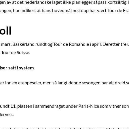
ngen av at det nederlandske laget ikke planlegger såpass kortsikt
songen, har indikert at hans hovedmål nettopp har vært Tour de Fr
oll
 i mars, Baskerland rundt og Tour de Romandie i april. Deretter tr
 Tour de Suisse.
er satt i system.
ller inn en etappeseier, men så langt denne sesongen har alt dreid s
e rundt 11. plassen i sammendraget under Paris-Nice som vitner s
erveis.