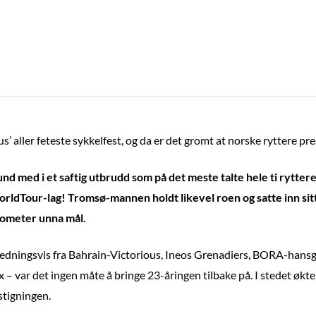
s’ aller feteste sykkelfest, og da er det gromt at norske ryttere pre
 med i et saftig utbrudd som på det meste talte hele ti ryttere
orldTour-lag! Tromsø-mannen holdt likevel roen og satte inn sit
ilometer unna mål.
nledningsvis fra Bahrain-Victorious, Ineos Grenadiers, BORA-hans
 var det ingen måte å bringe 23-åringen tilbake på. I stedet økte 
stigningen.