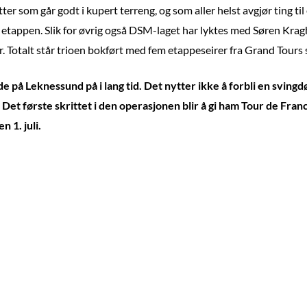
er som går godt i kupert terreng, og som aller helst avgjør ting til 
 etappen. Slik for øvrig også DSM-laget har lyktes med Søren Krag
r. Totalt står trioen bokført med fem etappeseirer fra Grand Tours
de på Leknessund på i lang tid. Det nytter ikke å forbli en svingd
 Det første skrittet i den operasjonen blir å gi ham Tour de Fra
 1. juli.