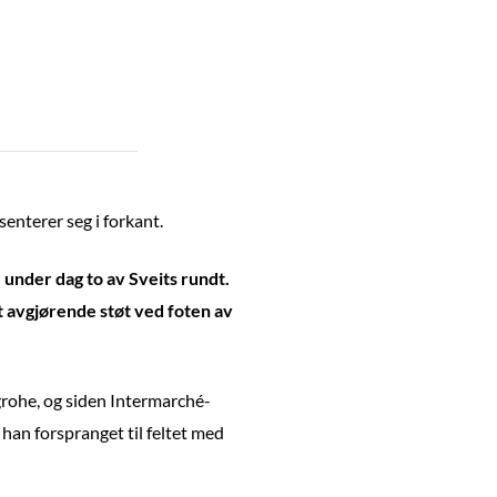
senterer seg i forkant.
 under dag to av Sveits rundt.
t avgjørende støt ved foten av
grohe, og siden Intermarché-
han forspranget til feltet med