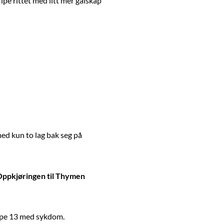
ipe rittet med litt mer galskap
med kun to lag bak seg på
 Oppkjøringen til Thymen
appe 13 med sykdom.