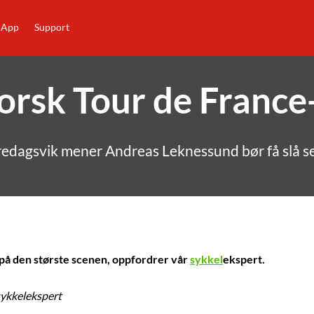
App
Support
norsk Tour de France
redagsvik mener Andreas Leknessund bør få slå seg
 på den største scenen, oppfordrer vår
sykkel
ekspert.
sykkelekspert