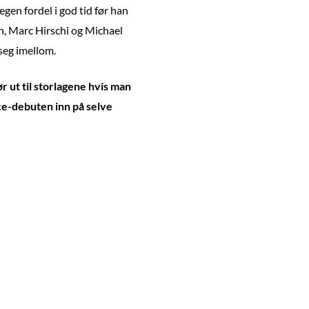
egen fordel i god tid før han
h, Marc Hirschi og Michael
 seg imellom.
ør ut til storlagene hvis man
nce-debuten inn på selve