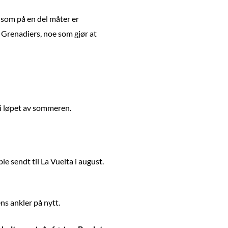
r som på en del måter er
s Grenadiers, noe som gjør at
n i løpet av sommeren.
e sendt til La Vuelta i august.
ns ankler på nytt.