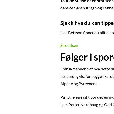
Tour de Suisse er en stor scen
danske Søren Kragh og Leknes
Sjekk hva du kan tippe
Hos Betsson finner du alltid noe
Se oddsen
Følger i spo
Franskmannen vet hva dette dre
best mulig vis, før begge skal u
Alpene og Pyreenene.
På litt lengre sikt bor det en 
Lars Petter Nordhaug og Odd Chr