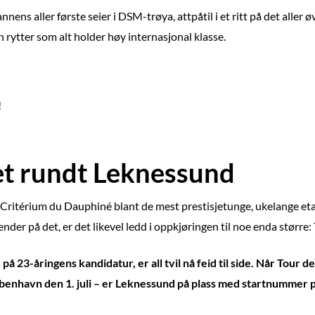
ens aller første seier i DSM-trøya, attpåtil i et ritt på det aller
n rytter som alt holder høy internasjonal klasse.
!
et rundt Leknessund
Critérium du Dauphiné blant de mest prestisjetunge, ukelange et
der på det, er det likevel ledd i oppkjøringen til noe enda større:
 23-åringens kandidatur, er all tvil nå feid til side. Når Tour d
enhavn den 1. juli – er Leknessund på plass med startnummer 