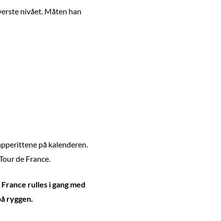
 øverste nivået. Måten han
apperittene på kalenderen.
 Tour de France.
e France rulles i gang med
på ryggen.