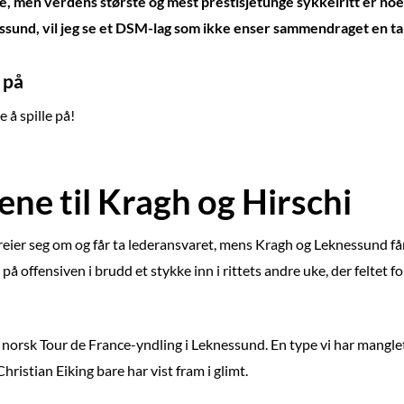
e, men verdens største og mest prestisjetunge sykkelritt er noe
sund, vil jeg se et DSM-lag som ikke enser sammendraget en t
 på
 å spille på!
rene til Kragh og Hirschi
ier seg om og får ta lederansvaret, mens Kragh og Leknessund får
t på offensiven i brudd et stykke inn i rittets andre uke, der feltet
ny, norsk Tour de France-yndling i Leknessund. En type vi har mang
istian Eiking bare har vist fram i glimt.