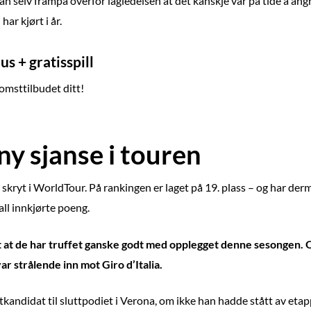
n selv frampå overfor lagledelsen at det kanskje var på tide å angr
ar kjørt i år.
s + gratisspill
komsttilbudet ditt!
y sjanse i touren
skryt i WorldTour. På rankingen er laget på 19. plass – og har der
ll innkjørte poeng.
ist at de har truffet ganske godt med opplegget denne sesongen.
 strålende inn mot Giro d’Italia.
andidat til sluttpodiet i Verona, om ikke han hadde stått av et