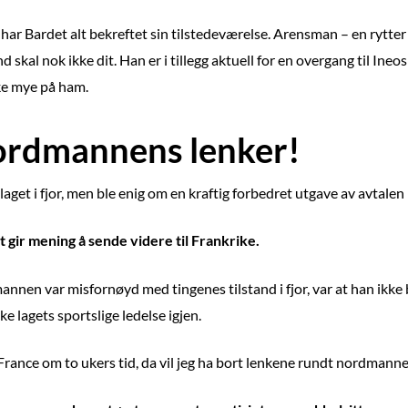
 har Bardet alt bekreftet sin tilstedeværelse. Arensman – en rytte
al nok ikke dit. Han er i tillegg aktuell for en overgang til Ineo
ike mye på ham.
ordmannens lenker!
laget i fjor, men ble enig om en kraftig forbedret utgave av avtale
 gir mening å sende videre til Frankrike.
nnen var misfornøyd med tingenes tilstand i fjor, var at han ikke bl
e lagets sportslige ledelse igjen.
ance om to ukers tid, da vil jeg ha bort lenkene rundt nordmanne