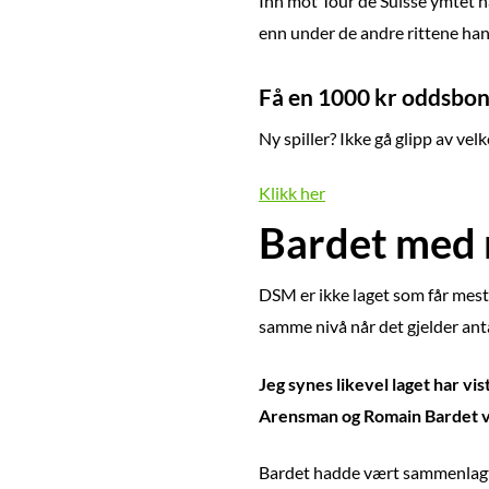
Inn mot Tour de Suisse ymtet ha
enn under de andre rittene han h
Få en 1000 kr oddsbonu
Ny spiller? Ikke gå glipp av vel
Klikk her
Bardet med n
DSM er ikke laget som får mest 
samme nivå når det gjelder anta
Jeg synes likevel laget har v
Arensman og Romain Bardet var
Bardet hadde vært sammenlagtk