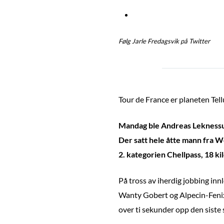
Følg Jarle Fredagsvik på Twitter
Tour de France er planeten Tellu
Mandag ble Andreas Leknessund
Der satt hele åtte mann fra W
2. kategorien Chellpass, 18 k
På tross av iherdig jobbing in
Wanty Gobert og Alpecin-Fenix –
over ti sekunder opp den siste 