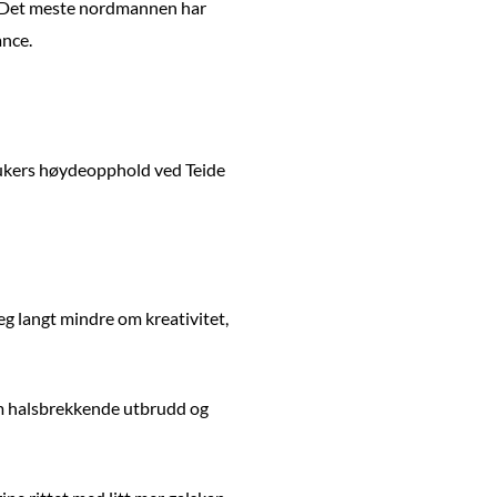
ig. Det meste nordmannen har
ance.
e ukers høydeopphold ved Teide
eg langt mindre om kreativitet,
om halsbrekkende utbrudd og