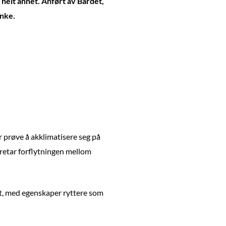
 helt annet. Anført av Bardet,
anke.
 prøve å akklimatisere seg på
 foretar forflytningen mellom
let, med egenskaper ryttere som