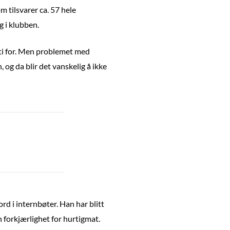
m tilsvarer ca. 57 hele
g i klubben.
ati for. Men problemet med
 og da blir det vanskelig å ikke
d i internbøter. Han har blitt
en forkjærlighet for hurtigmat.