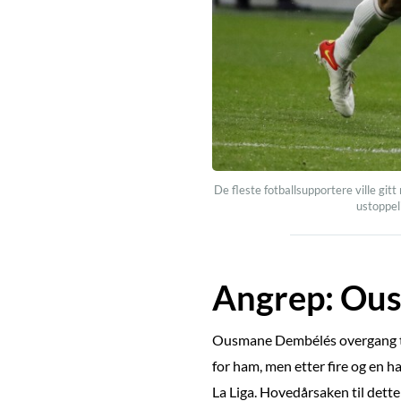
De fleste fotballsupportere ville git
ustoppeli
Angrep: Ous
Ousmane Dembélés overgang til 
for ham, men etter fire og en 
La Liga. Hovedårsaken til dette