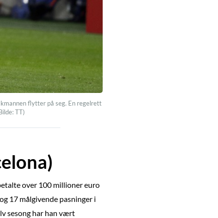
nskmannen flytter på seg. En regelrett
Bilde: TT)
elona)
etalte over 100 millioner euro
 og 17 målgivende pasninger i
halv sesong har han vært