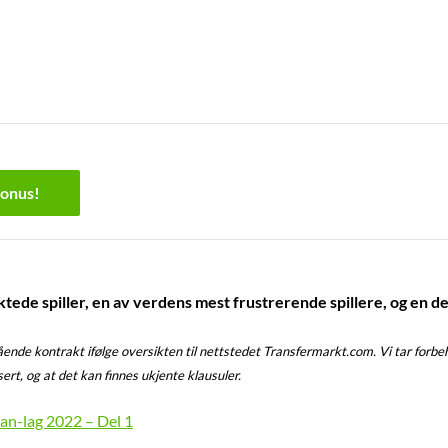
bonus!
ktede spiller, en av verdens mest frustrerende spillere, og en d
gående kontrakt ifølge oversikten til nettstedet Transfermarkt.com. Vi tar forbe
sert, og at det kan finnes ukjente klausuler.
an-lag 2022 – Del 1