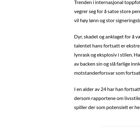
Trenden i internasjonal toppfot
vegrer seg for å satse store p
vil høy lønn og stor signerin
Dyr, skadet og anklaget for å v
talentet hans fortsatt er ekstr
lynrask og eksplosiv i stilen. 
av backen sin og slå farlige in
motstanderforsvar som fortsatt
I en alder av 24 har han fortsat
dersom rapportene om livsstil
spiller der som potensielt er h