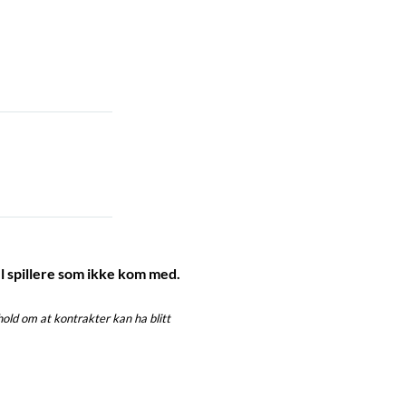
el spillere som ikke kom med.
hold om at kontrakter kan ha blitt