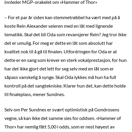
innleder MGP-orakelet om «Hammer of Thor»
– For et par år siden kan stemmetrøbbel ha vært med på å
koste Rein Alexander seieren med en låt med lignende
tematikk. Skal det bli Oda som revansjerer Rein? Jeg tror ikke
det er umulig. For meg er dette en låt som absolutt har
kvalitet nok til å gå til finalen. Utfordringen for Oda er at
dette er en sang som krever en sterk vokalprestasjon, for hun
har det ikke gjort det lett for seg selv med en låt som er
såpass vanskelig å synge. Skal Oda lykkes må hun ha full
kontroll på det sangtekniske. Klarer hun det, kan dette holde
til finaleplass, mener Sundnes.
Selv om Per Sundnes er svært optimistisk på Gondrosens
vegne, så kan ikke det samme sies for oddsen. «Hammer of
Thor» har nemlig fått 5,00 i odds, som er nest høyest av