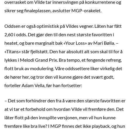
overrasket om Vilde tar innersvingen på konkurrentene og
sikrer seg finaleplassen, avslutter MGP-orakelet.
Oddsen er også optimistisk på Vildes vegner. Låten har fått
2,60 i odds. Det gjør den til den nest største favoritten i
heatet, og bare marginalt bak «Your Loss» av Mari Bølla. –
«Titans» står fjellstøtt. Den har absolutt alt som skal til for å
lykkes i Melodi Grand Prix. Bra tempo, et fengende refreng,
flott bruk av modulering. Våre oddssettere liker virkelig det
de hører her, og tror den vil kunne gjøre det svært godt,
forteller Adam Vella, før han fortsetter:
– Det som forhindrer den fra å være den største favoritten er
at vi tar et forbehold om hvordan Vilde vil fremføre den. Det
låter flott på den innspilte versjonen, men vil hun kunne
fremføre like bra live? I MGP finnes det ikke playback, og hun