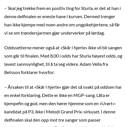
– Skal jeg trekke frem en positiv ting for Sturla, er det at han i
denne delfinalen er eneste hane i kurven. Dermed trenger
han ikke kjempe med noen andre om ungpikehjertene, så får
vi se om trøndersjarmen gjør underverker på lørdag.
Oddssetterne mener også at «Skår i hjerte» ikke vil bli sangen
som går til finalen. Med 8,00 i odds har Sturla høyest odds, og
lavest sannsynlighet, til å ta seg videre. Adam Vella fra
Betsson forklarer hvorfor:
– Årsaken til at «Skår i hjerte» gjør det så svakt på oddsen har
en enkel forklaring. Dette er ikke en MGP-sang. Låta er
kjempefin og god, men den hører hjemme som en «Urørt»-
kandidat på P3, ikke i Melodi Grand Prix-sirkuset. I denne
delfinalen skal den opp mot tre sanger som passer