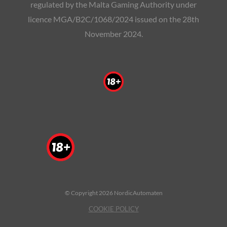
regulated by the Malta Gaming Authority under
licence MGA/B2C/1068/2024 issued on the 28th
November 2024.
© Copyright 2026 NordicAutomaten
COOKIE POLICY