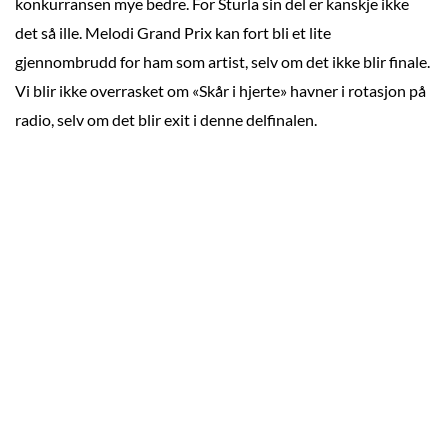
konkurransen mye bedre. For Sturla sin del er kanskje ikke
det så ille. Melodi Grand Prix kan fort bli et lite
gjennombrudd for ham som artist, selv om det ikke blir finale.
Vi blir ikke overrasket om «Skår i hjerte» havner i rotasjon på
radio, selv om det blir exit i denne delfinalen.