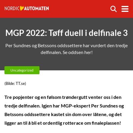
MGP 2022: Tøff duell i delfinale 3
Per Sundnes og Betssons oddssettere har vurdert den tredje
delfinalen. Se oddsen her!
Uncategorized
(Bilde: TT.se)
Tre popjenter og en følsom trøndergutt venter oss i den
tredje delfinalen. Igjen har MGP-ekspert Per Sundnes og
Betssons oddssettere kastet sin dom over låtene, og det
ligger an til å bli et ordentlig rotterace om finaleplassen!