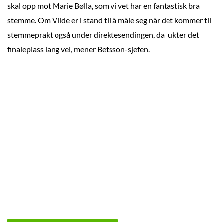
skal opp mot Marie Bølla, som vi vet har en fantastisk bra
stemme. Om Vilde er i stand til å måle seg når det kommer til
stemmeprakt også under direktesendingen, da lukter det
finaleplass lang vei, mener Betsson-sjefen.