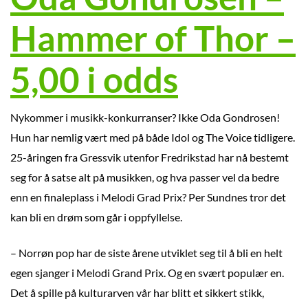
Hammer of Thor –
5,00 i odds
Nykommer i musikk-konkurranser? Ikke Oda Gondrosen!
Hun har nemlig vært med på både Idol og The Voice tidligere.
25-åringen fra Gressvik utenfor Fredrikstad har nå bestemt
seg for å satse alt på musikken, og hva passer vel da bedre
enn en finaleplass i Melodi Grad Prix? Per Sundnes tror det
kan bli en drøm som går i oppfyllelse.
– Norrøn pop har de siste årene utviklet seg til å bli en helt
egen sjanger i Melodi Grand Prix. Og en svært populær en.
Det å spille på kulturarven vår har blitt et sikkert stikk,