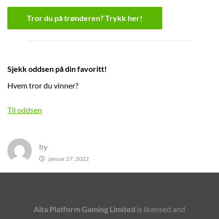
Tror du på trønderen? Trykk her!
Sjekk oddsen på din favoritt!
Hvem tror du vinner?
Til oddsen
by
januar 27, 2022
Alta Platform Gaming Limited
is licensed and