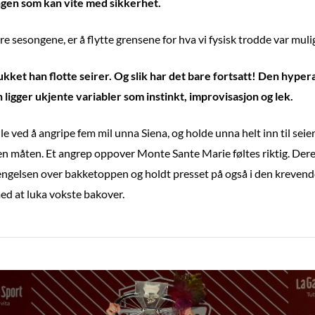
ngen som kan vite med sikkerhet.
e sesongene, er å flytte grensene for hva vi fysisk trodde var mulig å
ket han flotte seirer. Og slik har det bare fortsatt! Den hyper
n ligger ukjente variabler som instinkt, improvisasjon og lek.
le ved å angripe fem mil unna Siena, og holde unna helt inn til seier
den måten. Et angrep oppover Monte Sante Marie føltes riktig. Der
rengelsen over bakketoppen og holdt presset på også i den krevende
med at luka vokste bakover.