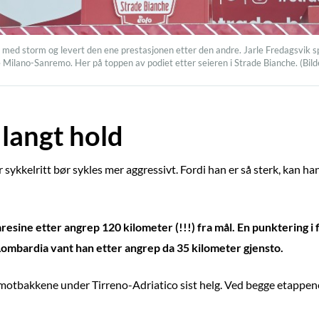
med storm og levert den ene prestasjonen etter den andre. Jarle Fredagsvik spek
 Milano-Sanremo. Her på toppen av podiet etter seieren i Strade Bianche. (Bild
 langt hold
kkelritt bør sykles mer aggressivt. Fordi han er så sterk, kan han 
aresine etter angrep 120 kilometer (!!!) fra mål. En punktering i fi
 Lombardia vant han etter angrep da 35 kilometer gjensto.
 motbakkene under Tirreno-Adriatico sist helg. Ved begge etappene