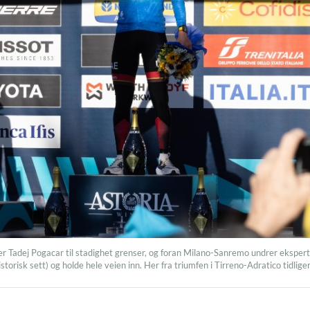
tter Tadej Pogacar til stadighet grenser, og foran Milano-Sanremo undrer ekspe
storisk sett) og holde hele veien inn. Her fra triumfen i Tirreno-Adratico tidliger