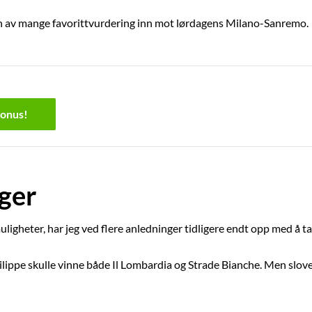
en av mange favorittvurdering inn mot lørdagens Milano-Sanremo.
bonus!
nger
ligheter, har jeg ved flere anledninger tidligere endt opp med å ta 
ilippe skulle vinne både Il Lombardia og Strade Bianche. Men slo