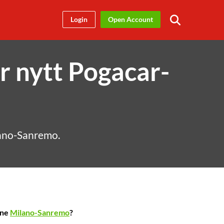
Login
Open Account
r nytt Pogacar-
ilano-Sanremo.
nne
Milano-Sanremo
?