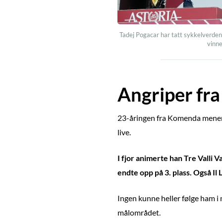
Tadej Pogacar har tatt sykkelverden 
vinne
Angriper fra
23-åringen fra Komenda mener sy
live.
I fjor animerte han Tre Valli V
endte opp på 3. plass. Også Il
Ingen kunne heller følge ham i
målområdet.