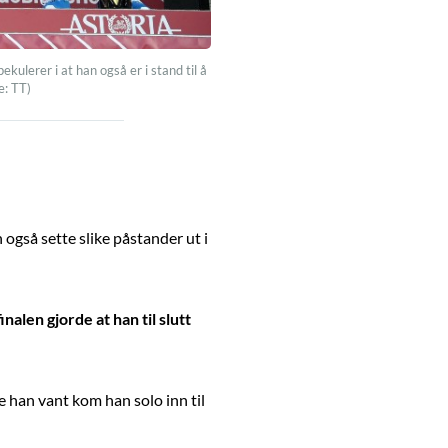
ulerer i at han også er i stand til å
e: TT)
også sette slike påstander ut i
nalen gjorde at han til slutt
 han vant kom han solo inn til