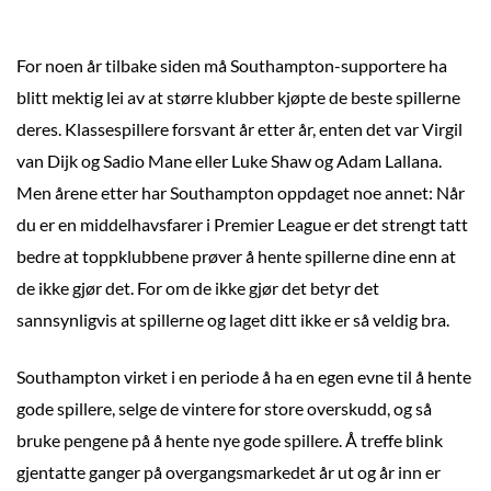
For noen år tilbake siden må Southampton-supportere ha
blitt mektig lei av at større klubber kjøpte de beste spillerne
deres. Klassespillere forsvant år etter år, enten det var Virgil
van Dijk og Sadio Mane eller Luke Shaw og Adam Lallana.
Men årene etter har Southampton oppdaget noe annet: Når
du er en middelhavsfarer i Premier League er det strengt tatt
bedre at toppklubbene prøver å hente spillerne dine enn at
de ikke gjør det. For om de ikke gjør det betyr det
sannsynligvis at spillerne og laget ditt ikke er så veldig bra.
Southampton virket i en periode å ha en egen evne til å hente
gode spillere, selge de vintere for store overskudd, og så
bruke pengene på å hente nye gode spillere. Å treffe blink
gjentatte ganger på overgangsmarkedet år ut og år inn er