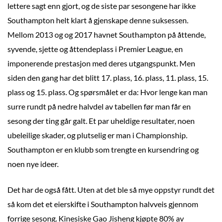
lettere sagt enn gjort, og de siste par sesongene har ikke
Southampton helt klart å gjenskape denne suksessen.
Mellom 2013 og og 2017 havnet Southampton på åttende,
syvende, sjette og åttendeplass i Premier League, en
imponerende prestasjon med deres utgangspunkt. Men
siden den gang har det blitt 17. plass, 16. plass, 11. plass, 15.
plass og 15. plass. Og spørsmålet er da: Hvor lenge kan man
surre rundt på nedre halvdel av tabellen før man får en
sesong der ting går galt. Et par uheldige resultater, noen
ubeleilige skader, og plutselig er man i Championship.
Southampton er en klubb som trengte en kursendring og
noen nye ideer.
Det har de også fått. Uten at det ble så mye oppstyr rundt det
så kom det et eierskifte i Southampton halvveis gjennom
forrige sesong. Kinesiske Gao Jisheng kjøpte 80% av