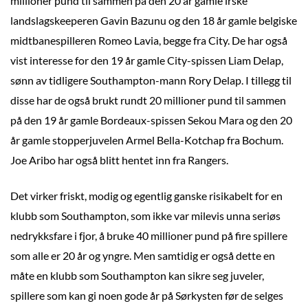
millioner pund til sammen på den 20 år gamle irske
landslagskeeperen Gavin Bazunu og den 18 år gamle belgiske
midtbanespilleren Romeo Lavia, begge fra City. De har også
vist interesse for den 19 år gamle City-spissen Liam Delap,
sønn av tidligere Southampton-mann Rory Delap. I tillegg til
disse har de også brukt rundt 20 millioner pund til sammen
på den 19 år gamle Bordeaux-spissen Sekou Mara og den 20
år gamle stopperjuvelen Armel Bella-Kotchap fra Bochum.
Joe Aribo har også blitt hentet inn fra Rangers.
Det virker friskt, modig og egentlig ganske risikabelt for en
klubb som Southampton, som ikke var milevis unna seriøs
nedrykksfare i fjor, å bruke 40 millioner pund på fire spillere
som alle er 20 år og yngre. Men samtidig er også dette en
måte en klubb som Southampton kan sikre seg juveler,
spillere som kan gi noen gode år på Sørkysten før de selges