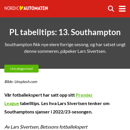
PL tabelltips: 13. Southampton
Southampton fikk nye eiere forrige sesong, og har satset ungt
denne sommeren, påpeker Lars Sivertsen.
Uncategorized
Bilde: Unsplash.com
Vår fotballekspert har satt opp sitt
Premier
League
tabelltips. Les hva Lars Sivertsen tenker om
Southamptons sjanser i 2022/23-sesongen.
Av Lars Sivertsen, Betssons fotballekspert