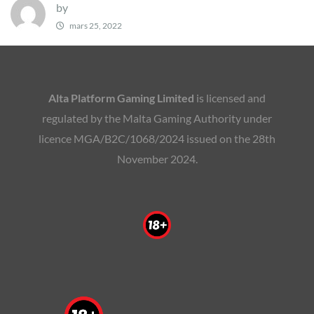
by
mars 25, 2022
Alta Platform Gaming Limited
is licensed and
regulated by the Malta Gaming Authority under
licence MGA/B2C/1068/2024 issued on the 28th
November 2024.