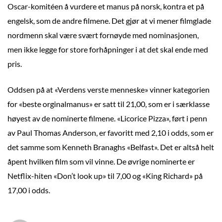
Oscar-komitéen å vurdere et manus på norsk, kontra et på
engelsk, som de andre filmene. Det gjør at vi mener filmglade
nordmenn skal være svært fornøyde med nominasjonen,
men ikke legge for store forhåpninger i at det skal ende med
pris.
Oddsen på at «Verdens verste menneske» vinner kategorien
for «beste orginalmanus» er satt til 21,00, som er i særklasse
høyest av de nominerte filmene. «Licorice Pizza», ført i penn
av Paul Thomas Anderson, er favoritt med 2,10 i odds, som er
det samme som Kenneth Branaghs «Belfast». Det er altså helt
åpent hvilken film som vil vinne. De øvrige nominerte er
Netflix-hiten «Don’t look up» til 7,00 og «King Richard» på
17,00 i odds.