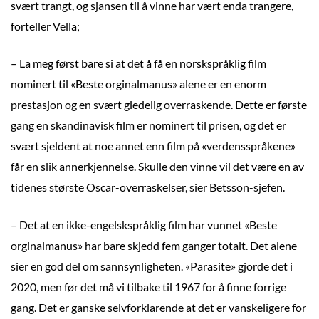
svært trangt, og sjansen til å vinne har vært enda trangere,
forteller Vella;
– La meg først bare si at det å få en norskspråklig film
nominert til «Beste orginalmanus» alene er en enorm
prestasjon og en svært gledelig overraskende. Dette er første
gang en skandinavisk film er nominert til prisen, og det er
svært sjeldent at noe annet enn film på «verdensspråkene»
får en slik annerkjennelse. Skulle den vinne vil det være en av
tidenes største Oscar-overraskelser, sier Betsson-sjefen.
– Det at en ikke-engelskspråklig film har vunnet «Beste
orginalmanus» har bare skjedd fem ganger totalt. Det alene
sier en god del om sannsynligheten. «Parasite» gjorde det i
2020, men før det må vi tilbake til 1967 for å finne forrige
gang. Det er ganske selvforklarende at det er vanskeligere for