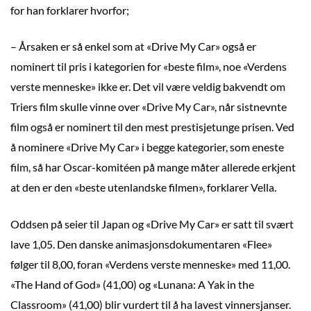
for han forklarer hvorfor;
– Årsaken er så enkel som at «Drive My Car» også er
nominert til pris i kategorien for «beste film», noe «Verdens
verste menneske» ikke er. Det vil være veldig bakvendt om
Triers film skulle vinne over «Drive My Car», når sistnevnte
film også er nominert til den mest prestisjetunge prisen. Ved
å nominere «Drive My Car» i begge kategorier, som eneste
film, så har Oscar-komitéen på mange måter allerede erkjent
at den er den «beste utenlandske filmen», forklarer Vella.
Oddsen på seier til Japan og «Drive My Car» er satt til svært
lave 1,05. Den danske animasjonsdokumentaren «Flee»
følger til 8,00, foran «Verdens verste menneske» med 11,00.
«The Hand of God» (41,00) og «Lunana: A Yak in the
Classroom» (41,00) blir vurdert til å ha lavest vinnersjanser.